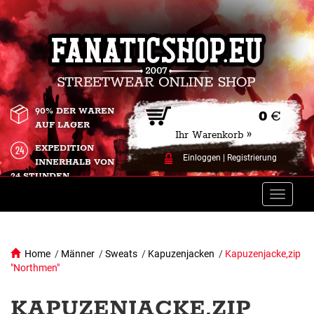
90% DER WAREN
0
€
AUF LAGER
Ihr Warenkorb »
EXPEDITION
Einloggen
|
Registrierung
INNERHALB VON
24 STUNDEN.
Toggle
naviga
Home
/
Männer
/
Sweats
/
Kapuzenjacken
/
Kapuzenjacke,zip
"Northmen"
KAPUZENJACKE,ZIP