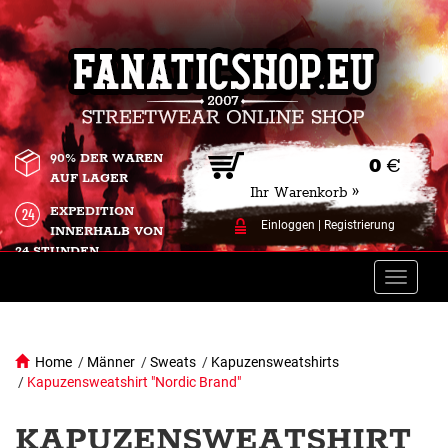
90% DER WAREN
0
€
AUF LAGER
Ihr Warenkorb »
EXPEDITION
Einloggen
|
Registrierung
INNERHALB VON
24 STUNDEN.
Toggle
naviga
Home
/
Männer
/
Sweats
/
Kapuzensweatshirts
/
Kapuzensweatshirt "Nordic Brand"
KAPUZENSWEATSHIRT