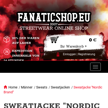
90% DER WAREN
0
€
AUF LAGER
Ihr Warenkorb »
EXPEDITION
Einloggen
|
Registrierung
INNERHALB VON
24 STUNDEN.
Toggle
naviga
Home
/
Männer
/
Sweats
/
Sweatjacken
/
Sweatjacke "Nordic
Brand"
SWEATJACKE "NORDIC