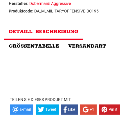
Hersteller:
Doberman's Aggressive
Produktcode:
DA_M_MILITARYOFFENSIVE-BC195
DETAILL. BESCHREIBUNG
GRÖSSENTABELLE
VERSANDART
TEILEN SIE DIESES PRODUKT MIT
E-mail
Tweet
Like
+1
Pin it