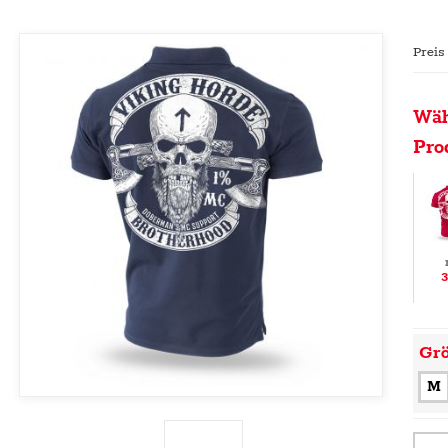
Preis
Wäh
Pro
3
Gr
M