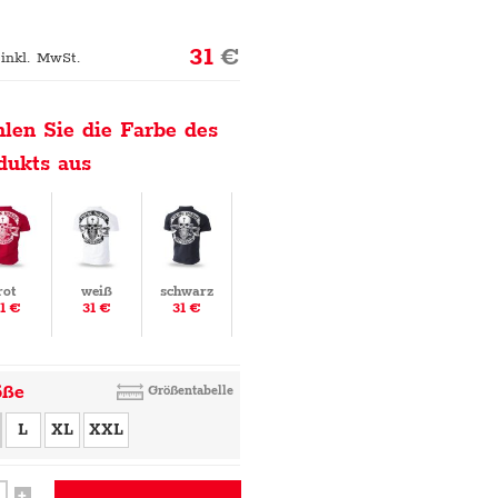
31
€
 inkl. MwSt.
len Sie die Farbe des
dukts aus
rot
weiß
schwarz
1 €
31 €
31 €
öße
Größentabelle
L
XL
XXL
+