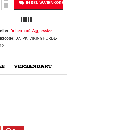
IN DEN WARENKORB
-
eller:
Doberman's Aggressive
uktcode:
DA_PK_VIKINGHORDE-
12
E
VERSANDART