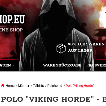
90% DER WAREN
AUF LAGER
AUEN
WARENRÜCKGABE
AUSVER
Home
/
Männer
/
T-Shirts
/
Polohemd
/
Polo "Viking Horde"
POLO "VIKING HORDE" - 