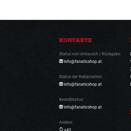
KONTAKTE
Status von Umtausch / Rückgabe:
info@fanaticshop.at
Status der Reklamation:
info@fanaticshop.at
Bestellstatus:
info@fanaticshop.at
Andere:
+43