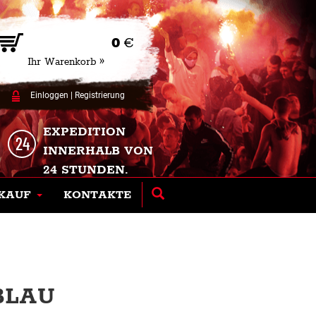
0
€
Ihr Warenkorb »
Einloggen
|
Registrierung
EXPEDITION
INNERHALB VON
24 STUNDEN.
KAUF
KONTAKTE
BLAU