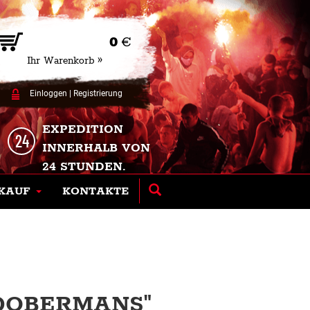
0
€
Ihr Warenkorb »
Einloggen
|
Registrierung
EXPEDITION
INNERHALB VON
24 STUNDEN.
KAUF
KONTAKTE
DOBERMANS"