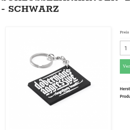
- SCHWARZ
Preis
Ver
Herst
Prod