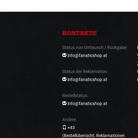
KONTAKTE
Status von Umtausch / Rückgabe:
info@fanaticshop.at
Status der Reklamation:
info@fanaticshop.at
Bestellstatus:
info@fanaticshop.at
Andere:
+43
(Bestellübersicht, Reklamationen