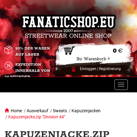
90% DER WAREN
0
€
AUF LAGER
Ihr Warenkorb »
EXPEDITION
Einloggen
|
Registrierung
INNERHALB VON
24 STUNDEN.
Toggle
naviga
Home
/
Ausverkauf
/
Sweats
/
Kapuzenjacken
/
Kapuzenjacke,zip "Division 44"
KAPUZENJACKE,ZIP