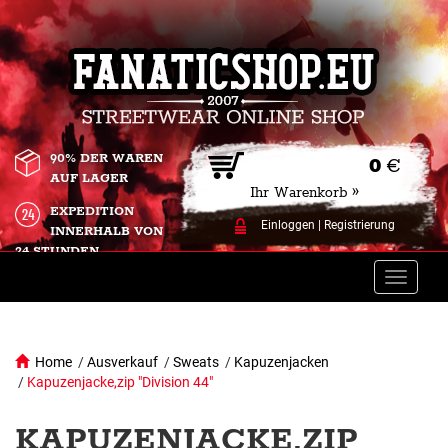
90% DER WAREN
0
€
AUF LAGER
Ihr Warenkorb »
EXPEDITION
Einloggen
|
Registrierung
INNERHALB VON
24 STUNDEN.
Toggle
naviga
Home
/
Ausverkauf
/
Sweats
/
Kapuzenjacken
/
Kapuzenjacke,zip "Division 44"
KAPUZENJACKE,ZIP