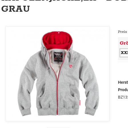
GRAU
Preis
Gr
XX
Herst
Prod
BZ13