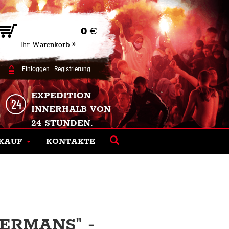
0
€
Ihr Warenkorb »
Einloggen
|
Registrierung
EXPEDITION
INNERHALB VON
24 STUNDEN.
KAUF
KONTAKTE
ERMANS" -