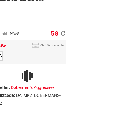
58
€
 inkl. MwSt.
öße
Größentabelle
L
eller:
Doberman's Aggressive
uktcode:
DA_MKZ_DOBERMANS-
2