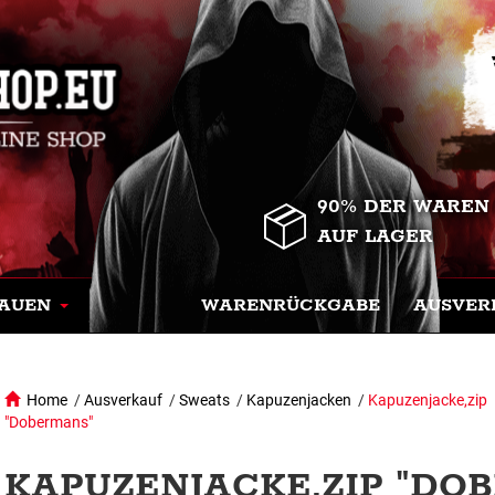
90% DER WAREN
AUF LAGER
AUEN
WARENRÜCKGABE
AUSVER
Home
/
Ausverkauf
/
Sweats
/
Kapuzenjacken
/
Kapuzenjacke,zip
"Dobermans"
KAPUZENJACKE,ZIP "DOB