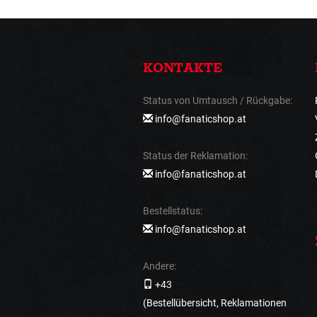
KONTAKTE
Status von Umtausch / Rückgabe:
info@fanaticshop.at
Status der Reklamation:
info@fanaticshop.at
Bestellstatus:
info@fanaticshop.at
Andere:
+43
(Bestellübersicht, Reklamationen