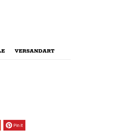
E
VERSANDART
Pin it