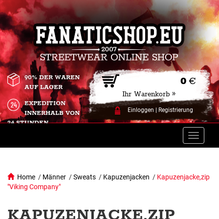
90% DER WAREN
0
€
AUF LAGER
Ihr Warenkorb »
EXPEDITION
Einloggen
|
Registrierung
INNERHALB VON
24 STUNDEN.
Toggle
naviga
Home
/
Männer
/
Sweats
/
Kapuzenjacken
/
Kapuzenjacke,zip
"Viking Company"
KAPUZENJACKE,ZIP