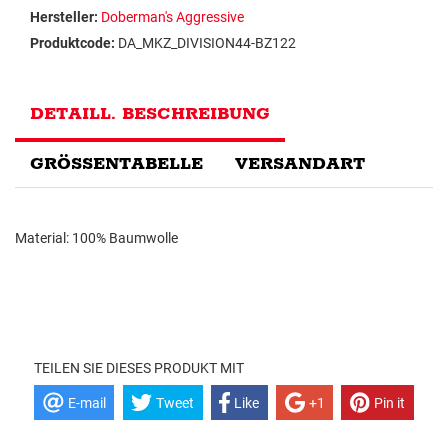
Hersteller:
Doberman's Aggressive
Produktcode:
DA_MKZ_DIVISION44-BZ122
DETAILL. BESCHREIBUNG
GRÖSSENTABELLE
VERSANDART
Material: 100% Baumwolle
TEILEN SIE DIESES PRODUKT MIT
E-mail
Tweet
Like
+1
Pin it