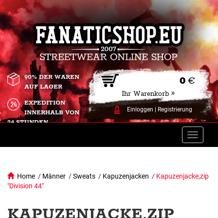
90% DER WAREN
0
€
AUF LAGER
Ihr Warenkorb »
EXPEDITION
Einloggen
|
Registrierung
INNERHALB VON
24 STUNDEN.
Toggle
naviga
Home
/
Männer
/
Sweats
/
Kapuzenjacken
/
Kapuzenjacke,zip
"Division 44"
KAPUZENJACKE,ZIP