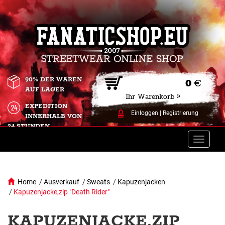
90% DER WAREN
0
€
AUF LAGER
Ihr Warenkorb »
EXPEDITION
Einloggen
|
Registrierung
INNERHALB VON
24 STUNDEN.
Toggle
naviga
Home
/
Ausverkauf
/
Sweats
/
Kapuzenjacken
/
Kapuzenjacke,zip "Death Rider"
KAPUZENJACKE,ZIP