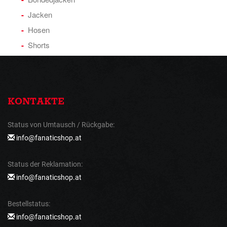
Jacken
Hosen
Shorts
KONTAKTE
Status von Umtausch / Rückgabe:
info@fanaticshop.at
Status der Reklamation:
info@fanaticshop.at
Bestellstatus:
info@fanaticshop.at