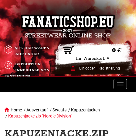
90% DER WAREN
0
€
AUF LAGER
Ihr Warenkorb »
EXPEDITION
Einloggen
|
Registrierung
INNERHALB VON
24 STUNDEN.
Toggle
naviga
Home
/
Ausverkauf
/
Sweats
/
Kapuzenjacken
/
Kapuzenjacke,zip "Nordic Division"
KAPUZENJACKE,ZIP