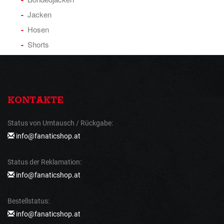
Jacken
Hosen
Shorts
KONTAKTE
Status von Umtausch / Rückgabe:
info@fanaticshop.at
Status der Reklamation:
info@fanaticshop.at
Bestellstatus:
info@fanaticshop.at