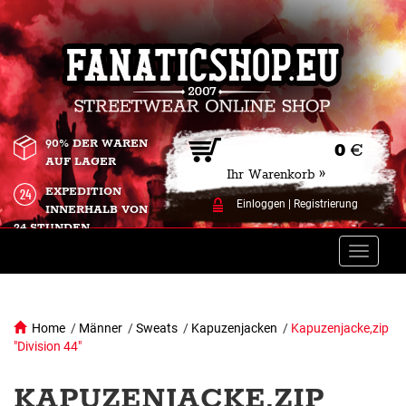
90% DER WAREN
0
€
AUF LAGER
Ihr Warenkorb »
EXPEDITION
Einloggen
|
Registrierung
INNERHALB VON
24 STUNDEN.
Toggle
naviga
Home
/
Männer
/
Sweats
/
Kapuzenjacken
/
Kapuzenjacke,zip
"Division 44"
KAPUZENJACKE,ZIP