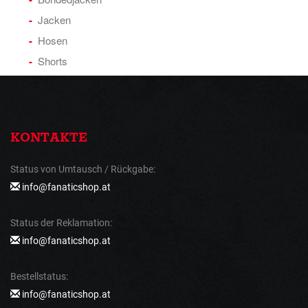
Jacken
Hosen
Shorts
KONTAKTE
Status von Umtausch / Rückgabe:
info@fanaticshop.at
Status der Reklamation:
info@fanaticshop.at
Bestellstatus:
info@fanaticshop.at