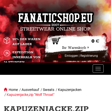
90% DER WAREN
0
€
AUF LAGER
Ihr Warenkorb »
EXPEDITION
Einloggen
|
Registrierung
INNERHALB VON
24 STUNDEN.
Toggle
naviga
Home
/
Ausverkauf
/
Sweats
/
Kapuzenjacken
/
Kapuzenjacke,zip "Wolf Throat"
KAPUZENJACKE,ZIP