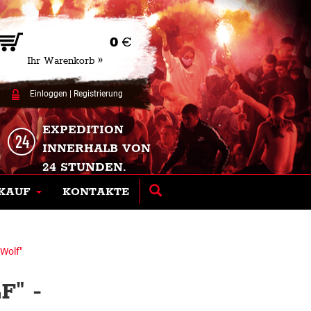
0
€
Ihr Warenkorb »
Einloggen
|
Registrierung
EXPEDITION
INNERHALB VON
24 STUNDEN.
KAUF
KONTAKTE
"Wolf"
" -