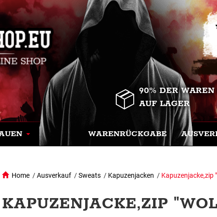
90% DER WAREN
AUF LAGER
AUEN
WARENRÜCKGABE
AUSVER
Home
/
Ausverkauf
/
Sweats
/
Kapuzenjacken
/
Kapuzenjacke,zip 
KAPUZENJACKE,ZIP "WOLF