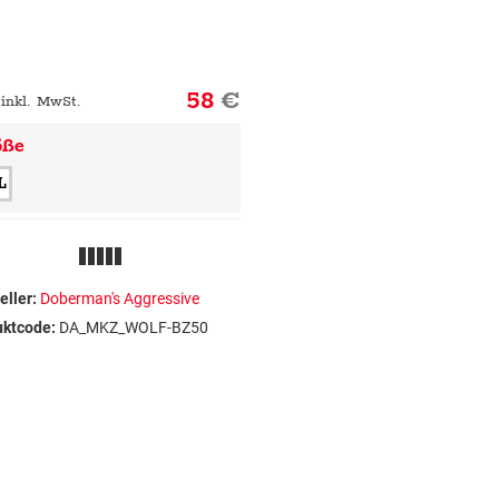
58
€
 inkl. MwSt.
öße
L
eller:
Doberman's Aggressive
uktcode:
DA_MKZ_WOLF-BZ50