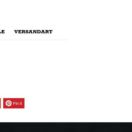
E
VERSANDART
Pin it