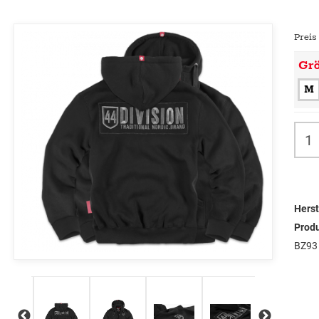
Preis
Gr
M
Herst
Prod
BZ93