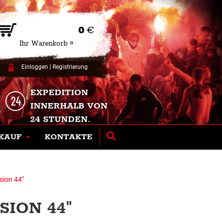
0
€
Ihr Warenkorb »
Einloggen
|
Registrierung
EXPEDITION
INNERHALB VON
24 STUNDEN.
KAUF
KONTAKTE
sion 44"
SION 44"