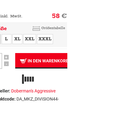
58
€
 inkl. MwSt.
öße
Größentabelle
L
XL
XXL
XXXL
+
IN DEN WARENKORB
-
eller:
Doberman's Aggressive
uktcode:
DA_MKZ_DIVISION44-