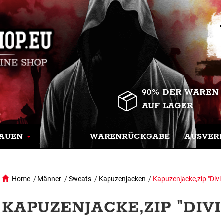
90% DER WAREN
AUF LAGER
AUEN
WARENRÜCKGABE
AUSVER
Home
/
Männer
/
Sweats
/
Kapuzenjacken
/
Kapuzenjacke,zip "Divi
KAPUZENJACKE,ZIP "DIVI