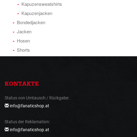
Kapuzensweatshirts
Kapuzenjacken
Bondedjacken
Jacken
Hosen
Shorts
KONTAKTE
Status von Umtausch / Rückgabe:
info@fanaticshop.at
Status der Reklamation:
info@fanaticshop.at