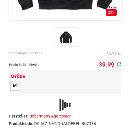
Rabatt
23%
51.99
€
Ursprünglicher Preis
39.99
€
Preis inkl. MwSt.
Größe
M
Hersteller:
Doberman's Aggressive
Produktcode:
DA_MZ_NATIONALREBEL-BCZ134