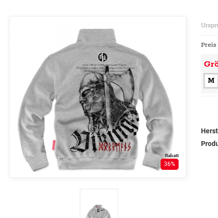
Urspr
Preis
Gr
M
Herst
Prod
Rabatt
36%