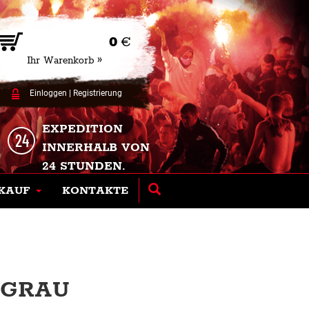
0
€
Ihr Warenkorb »
Einloggen
|
Registrierung
EXPEDITION
INNERHALB VON
24 STUNDEN.
KAUF
KONTAKTE
- GRAU