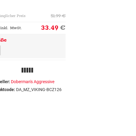
51.99
€
ünglicher Preis
33.49
€
 inkl. MwSt.
öße
eller:
Doberman's Aggressive
uktcode:
DA_MZ_VIKING-BCZ126