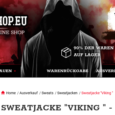
90% DER WAREN
AUF LAGER
AUEN
WARENRÜCKGABE
AUSVER
Home
/
Ausverkauf
/
Sweats
/
Sweatjacken
/
Sweatjacke "Viking "
SWEATJACKE "VIKING " 