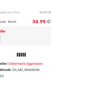
51.99
€
ünglicher Preis
34.99
€
 inkl. MwSt.
öße
eller:
Doberman's Aggressive
uktcode:
DA_MZ_INVASION-
25