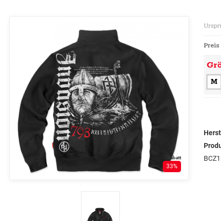
Urspr
Preis
Gr
M
Herst
Prod
BCZ1
Rabatt
33%