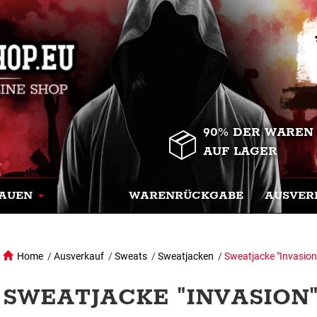
90% DER WAREN
AUF LAGER
AUEN
WARENRÜCKGABE
AUSVER
Home
/
Ausverkauf
/
Sweats
/
Sweatjacken
/
Sweatjacke "Invasion
SWEATJACKE "INVASION