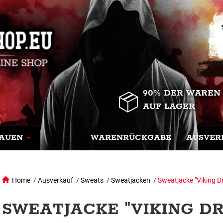
90% DER WAREN
AUF LAGER
AUEN
WARENRÜCKGABE
AUSVER
Home
/
Ausverkauf
/
Sweats
/
Sweatjacken
/
Sweatjacke "Viking D
SWEATJACKE "VIKING DR