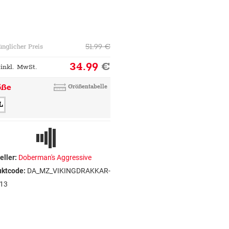
51.99
€
ünglicher Preis
34.99
€
 inkl. MwSt.
öße
Größentabelle
L
eller:
Doberman's Aggressive
uktcode:
DA_MZ_VIKINGDRAKKAR-
13