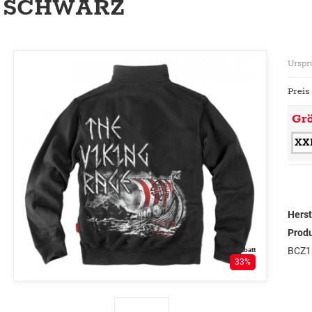
SCHWARZ
Urspr
Preis
Gr
XX
Herst
Prod
BCZ1
Rabatt
33%