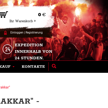
0
€
Ihr Warenkorb »
Einloggen
|
Registrierung
EXPEDITION
INNERHALB VON
24 STUNDEN.
KAUF
KONTAKTE
rakkar"
AKKAR" -