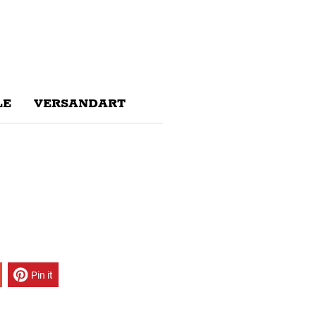
E
VERSANDART
Pin it