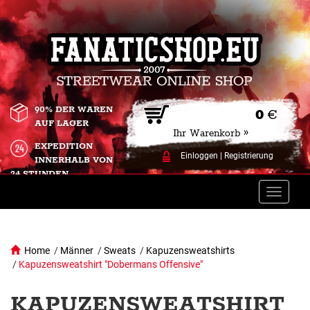
90% DER WAREN
0
€
AUF LAGER
Ihr Warenkorb »
EXPEDITION
Einloggen
|
Registrierung
INNERHALB VON
24 STUNDEN.
Toggle
naviga
Home
/
Männer
/
Sweats
/
Kapuzensweatshirts
/
Kapuzensweatshirt "Dobermans Offensive"
KAPUZENSWEATSHIRT