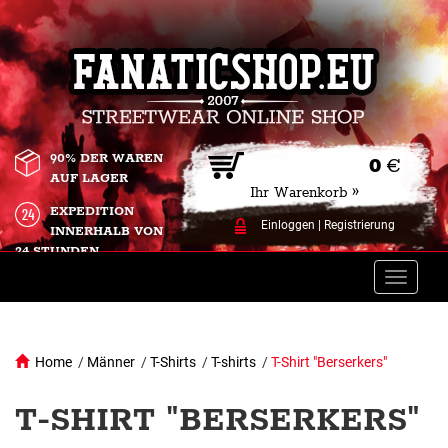
90% DER WAREN
0
€
AUF LAGER
Ihr Warenkorb »
EXPEDITION
Einloggen
|
Registrierung
INNERHALB VON
24 STUNDEN.
Toggle
naviga
Home
/
Männer
/
T-Shirts
/
T-shirts
/
T-Shirt "Berserkers"
T-SHIRT "BERSERKERS"