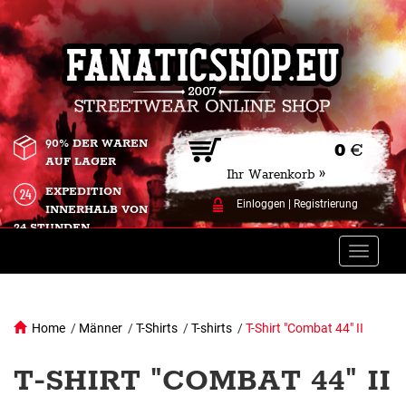
90% DER WAREN
0
€
AUF LAGER
Ihr Warenkorb »
EXPEDITION
Einloggen
|
Registrierung
INNERHALB VON
24 STUNDEN.
Toggle
naviga
Home
/
Männer
/
T-Shirts
/
T-shirts
/
T-Shirt "Combat 44" II
T-SHIRT "COMBAT 44" II