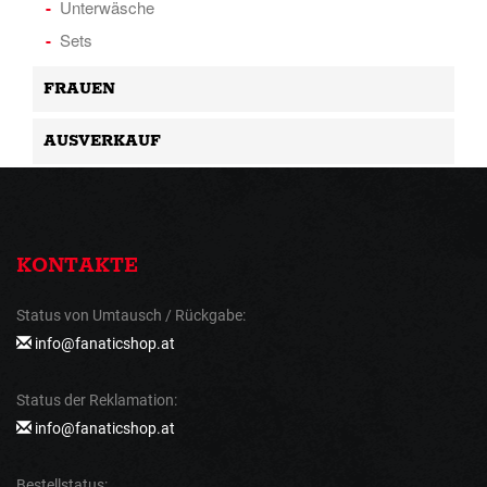
Unterwäsche
Sets
FRAUEN
AUSVERKAUF
KONTAKTE
Status von Umtausch / Rückgabe:
info@fanaticshop.at
Status der Reklamation:
info@fanaticshop.at
Bestellstatus: