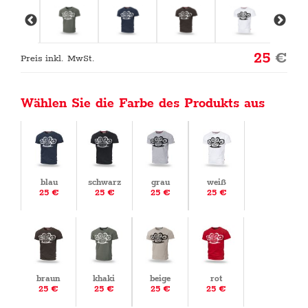
25
€
Preis inkl. MwSt.
Wählen Sie die Farbe des Produkts aus
blau
schwarz
grau
weiß
25 €
25 €
25 €
25 €
braun
khaki
beige
rot
25 €
25 €
25 €
25 €