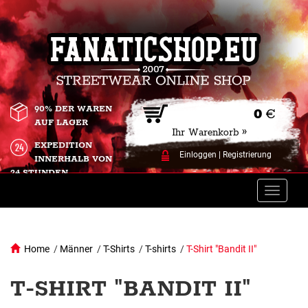
90% DER WAREN
0
€
AUF LAGER
Ihr Warenkorb »
EXPEDITION
Einloggen
|
Registrierung
INNERHALB VON
24 STUNDEN.
Toggle
naviga
Home
/
Männer
/
T-Shirts
/
T-shirts
/
T-Shirt "Bandit II"
T-SHIRT "BANDIT II"