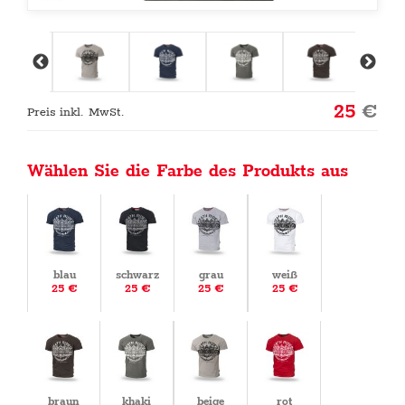
25
€
Preis inkl. MwSt.
Wählen Sie die Farbe des Produkts aus
blau
schwarz
grau
weiß
25 €
25 €
25 €
25 €
braun
khaki
beige
rot