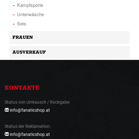
Kampfsporte
Unterwäsche
Sets
FRAUEN
AUSVERKAUF
KONTAKTE
Status von Umtausch / Rückgabe:
info@fanaticshop.at
Status der Reklamation:
info@fanaticshop.at