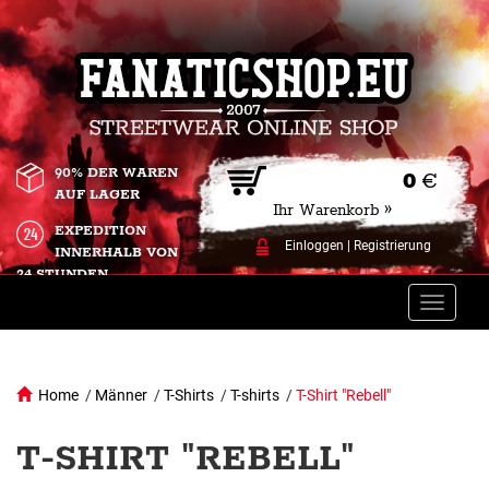
90% DER WAREN
0
€
AUF LAGER
Ihr Warenkorb »
EXPEDITION
Einloggen
|
Registrierung
INNERHALB VON
24 STUNDEN.
Toggle
naviga
Home
/
Männer
/
T-Shirts
/
T-shirts
/
T-Shirt "Rebell"
T-SHIRT "REBELL"