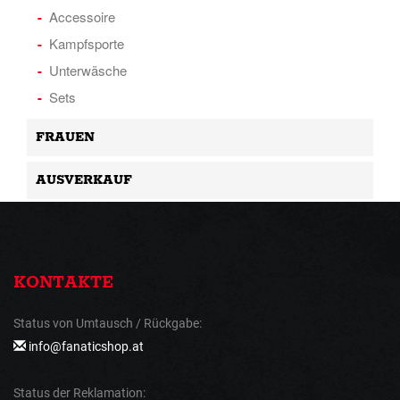
Accessoire
Kampfsporte
Unterwäsche
Sets
FRAUEN
AUSVERKAUF
KONTAKTE
Status von Umtausch / Rückgabe:
info@fanaticshop.at
Status der Reklamation: