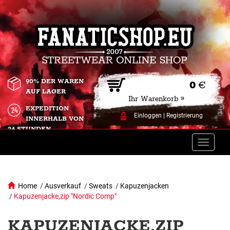
90% DER WAREN
0
€
AUF LAGER
Ihr Warenkorb »
EXPEDITION
Einloggen
|
Registrierung
INNERHALB VON
24 STUNDEN.
Toggle
naviga
Home
/
Ausverkauf
/
Sweats
/
Kapuzenjacken
/
Kapuzenjacke,zip "Nordic Comp"
KAPUZENJACKE,ZIP