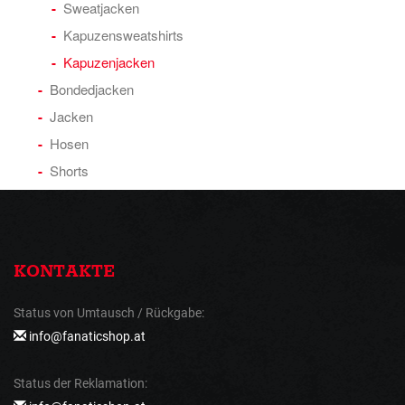
Sweatjacken
Kapuzensweatshirts
Kapuzenjacken
Bondedjacken
Jacken
Hosen
Shorts
KONTAKTE
Status von Umtausch / Rückgabe:
info@fanaticshop.at
Status der Reklamation: