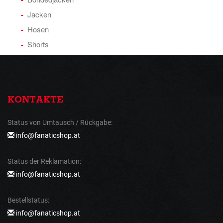
Jacken
Hosen
Shorts
KONTAKTE
Status von Umtausch / Rückgabe:
info@fanaticshop.at
Status der Reklamation:
info@fanaticshop.at
Bestellstatus:
info@fanaticshop.at