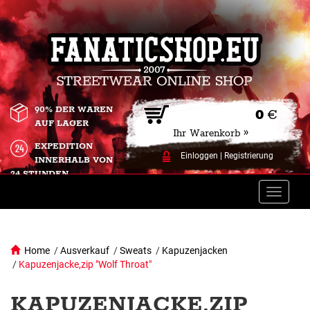
90% DER WAREN
0
€
AUF LAGER
Ihr Warenkorb »
EXPEDITION
Einloggen
|
Registrierung
INNERHALB VON
24 STUNDEN.
Toggle
naviga
Home
/
Ausverkauf
/
Sweats
/
Kapuzenjacken
/
Kapuzenjacke,zip "Wolf Throat"
KAPUZENJACKE,ZIP