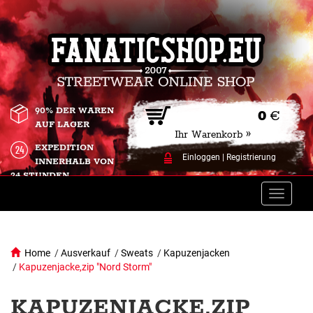
90% DER WAREN
0
€
AUF LAGER
Ihr Warenkorb »
EXPEDITION
Einloggen
|
Registrierung
INNERHALB VON
24 STUNDEN.
Toggle
naviga
Home
/
Ausverkauf
/
Sweats
/
Kapuzenjacken
/
Kapuzenjacke,zip "Nord Storm"
KAPUZENJACKE,ZIP