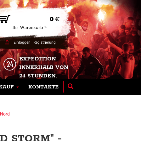
0
€
Ihr Warenkorb »
Einloggen
|
Registrierung
EXPEDITION
INNERHALB VON
24 STUNDEN.
KAUF
KONTAKTE
"Nord
D STORM" -