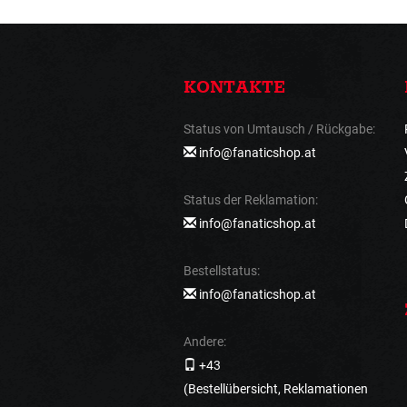
KONTAKTE
Status von Umtausch / Rückgabe:
info@fanaticshop.at
Status der Reklamation:
info@fanaticshop.at
Bestellstatus:
info@fanaticshop.at
Andere:
+43
(Bestellübersicht, Reklamationen