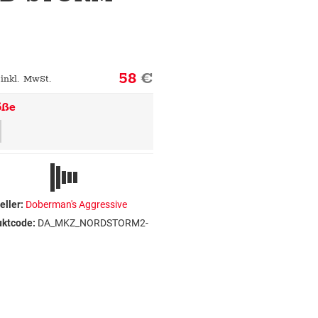
58
€
 inkl. MwSt.
öße
eller:
Doberman's Aggressive
uktcode:
DA_MKZ_NORDSTORM2-