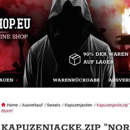
90% DER WAREN
AUF LAGER
AUEN
WARENRÜCKGABE
AUSVER
Home
/
Ausverkauf
/
Sweats
/
Kapuzenjacken
/
Kapuzenjacke,zip 
Storm"
KAPUZENJACKE,ZIP "NOR