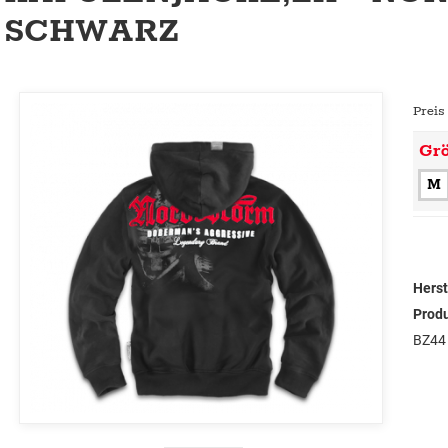
SCHWARZ
Preis
Gr
M
Herst
Prod
BZ44