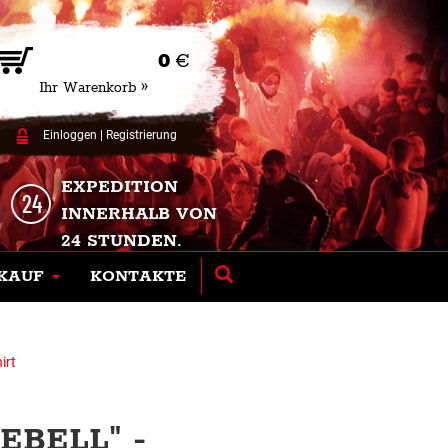
0
€
Ihr Warenkorb »
Einloggen
|
Registrierung
EXPEDITION
INNERHALB VON
24 STUNDEN.
KAUF
KONTAKTE
irt
BELL" -