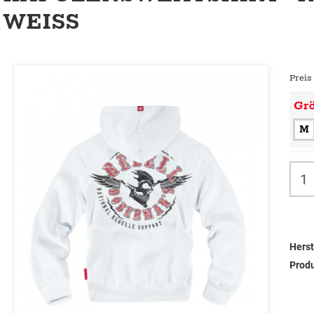
WEISS
Preis
Gr
M
Herst
Prod