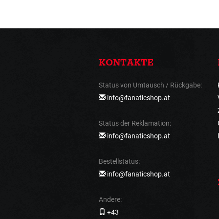
KONTAKTE
Status von Umtausch / Rückgabe:
info@fanaticshop.at
Status der Reklamation:
info@fanaticshop.at
Bestellstatus:
info@fanaticshop.at
Andere:
+43