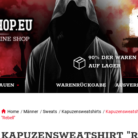
90% DER WAREN
AUF LAGER
AUEN
WARENRÜCKGABE
AUSVER
Home
/
Männer
/
Sweats
/
Kapuzensweatshirts
/
Kapuzensweatsh
"Rebell"
KAPUZENSWEATSHIRT "RE