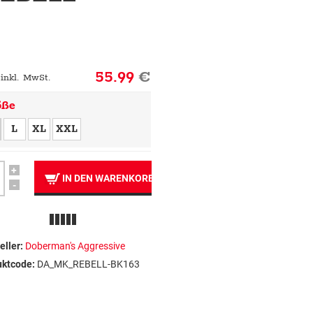
55.99
€
 inkl. MwSt.
öße
L
XL
XXL
+
IN DEN WARENKORB
-
eller:
Doberman's Aggressive
uktcode:
DA_MK_REBELL-BK163