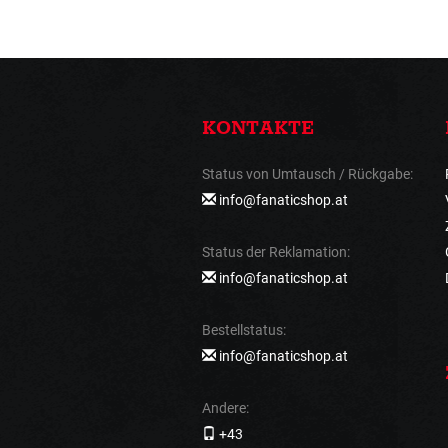
KONTAKTE
Status von Umtausch / Rückgabe:
info@fanaticshop.at
Status der Reklamation:
info@fanaticshop.at
Bestellstatus:
info@fanaticshop.at
Andere:
+43