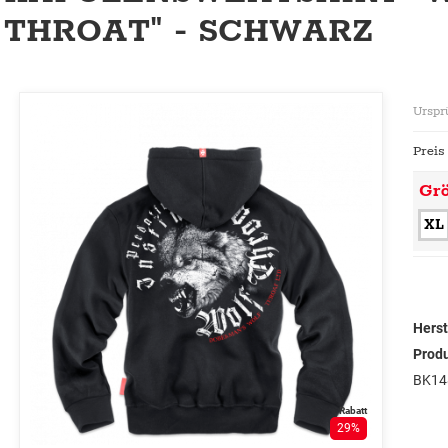
THROAT" - SCHWARZ
Urspr
Preis
Gr
XL
Herst
Prod
BK14
Rabatt
29%