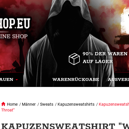
90% DER WAREN
AUF LAGER
AUEN
WARENRÜCKGABE
AUSVER
Home
/
Männer
/
Sweats
/
Kapuzensweatshirts
/
Kapuzensweatshi
Throat"
KAPUZENSWEATSHIRT "