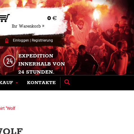
0
€
Ihr Warenkorb »
Einloggen
|
Registrierung
EXPEDITION
INNERHALB VON
24 STUNDEN.
KAUF
KONTAKTE
rt "Wolf
WOLF