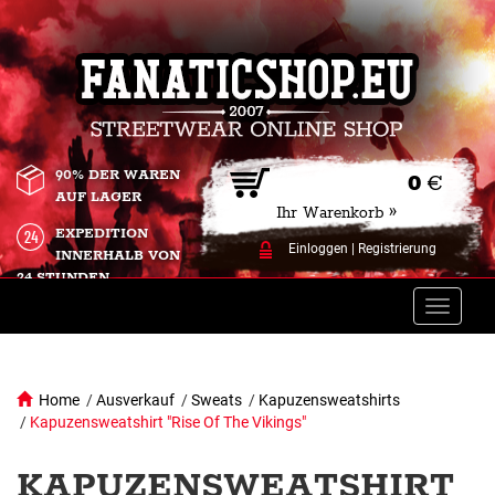
90% DER WAREN
0
€
AUF LAGER
Ihr Warenkorb »
EXPEDITION
Einloggen
|
Registrierung
INNERHALB VON
24 STUNDEN.
Toggle
naviga
Home
/
Ausverkauf
/
Sweats
/
Kapuzensweatshirts
/
Kapuzensweatshirt "Rise Of The Vikings"
KAPUZENSWEATSHIRT