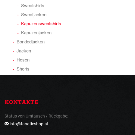
Sweatshirts
Sweatjacken
Kapuzensweatshirts
Kapuzenjacken
Bondedjacken
Jacken
Hosen
Shorts
KONTAKTE
Status von Umtausch / Rückgabe:
info@fanaticshop.at