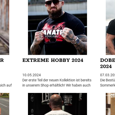
 und
NEU.
ER
EXTREME HOBBY 2024
DOB
2024
10.05.2024
07.03.20
Der erste Teil der neuen Kollektion ist bereits
Die Best
sich auf
in unserem Shop erhältlich! Wir haben auch
Sommerko
der
die fehlenden Größen aus der vorherigen
Aggressiv
Kollektion nachgefüllt.
Produkte
NEU