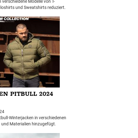
 verschiedene Modelle von T-
oloshirts und Sweatshirts reduziert.
elten bis auf Widerruf oder bis
rkauf. Die Ware ist
ständlich auf Lager.
EN PITBULL 2024
24
tbull-Winterjacken in verschiedenen
 und Materialien hinzugefügt.