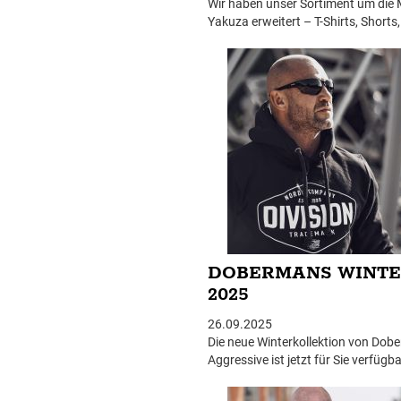
Wir haben unser Sortiment um die
Yakuza erweitert – T-Shirts, Shorts
Windbreaker und vieles mehr. Aktue
% Rabatt im Aktionsangebot!
DOBERMANS WINT
2025
26.09.2025
Die neue Winterkollektion von Dob
Aggressive ist jetzt für Sie verfügb
Windbreaker oder warme Winterja
entdecken Sie 17 brandneue Modell