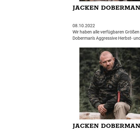
JACKEN DOBERMAN
08.10.2022
Wir haben alle verfügbaren Größen f
Doberman's Aggressive Herbst- un
Winterjacken aktualisiert, wobei die
gegenüber dem letzten Jahr unver
geblieben sind!
JACKEN DOBERMAN