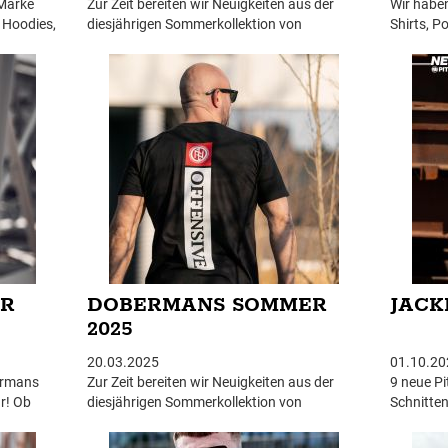
 Marke
Zur Zeit bereiten wir Neuigkeiten aus der
Wir haben
, Hoodies,
diesjährigen Sommerkollektion von
Shirts, P
ll mit 20
Doberman´s Aggressive vor. Die neuesten
Rabatte g
Produkte finden Sie immer im oberen Menü -
zum Ausve
NEU.
selbstver
ER
DOBERMANS SOMMER
JACK
2025
20.03.2025
01.10.20
ermans
Zur Zeit bereiten wir Neuigkeiten aus der
9 neue Pi
ar! Ob
diesjährigen Sommerkollektion von
Schnitten
cken –
Doberman´s Aggressive vor. Die neuesten
e in
Produkte finden Sie immer im oberen Menü -