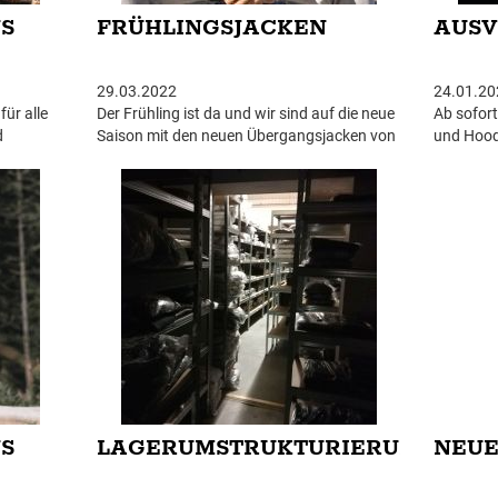
S
FRÜHLINGSJACKEN
AUS
29.03.2022
24.01.20
ür alle
Der Frühling ist da und wir sind auf die neue
Ab sofort
d
Saison mit den neuen Übergangsjacken von
und Hoodi
 Preise
Pitbull West Coast bestens vorbereitet.
NEU im S
ändert
Verfügbar sind natürlich auch unsere
Vorrat re
Dobermanns Jacken-Klassiker...
S
LAGERUMSTRUKTURIERUNG
NEUE