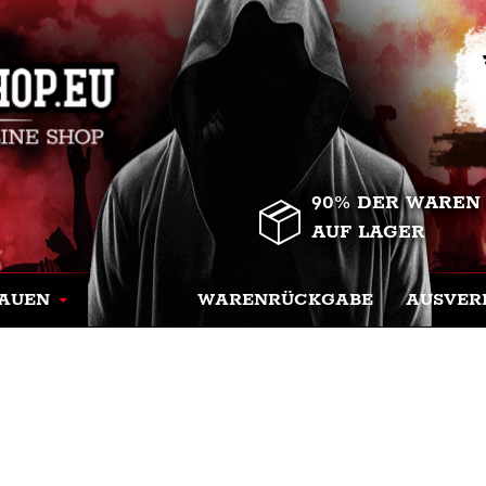
90% DER WAREN
AUF LAGER
AUEN
WARENRÜCKGABE
AUSVER