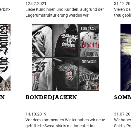
12.02.2021
31.12.20
erbst-
Liebe Kundinnen und Kunden, aufgrund der
Vielen Da
Lagerumstrukturierung werden wir
treu gebl
nun aus
zwischen 12.2. und 19.2.2021 im
frohe Fei
iedlichen
begrenzten Betrieb arbeiten. Alle
neue Jah
uswählen.
Bestellungen werden daher erst ab dem
22.2. verschickt. Vielen Dank für Ihr
Verständnis.
ON
BONDEDJACKEN
SOM
14.10.2019
31.07.20
Vor dem kommenden Winter haben wir neue
Wir haben
gefütterte Sweatshirts mit Innenfell im
Shirts, P