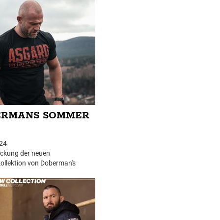
ERMANS SOMMER
24
ückung der neuen
llektion von Doberman's
e ist in vollem Gange. Die neuesten
 finden Sie immer im oberen Menü -