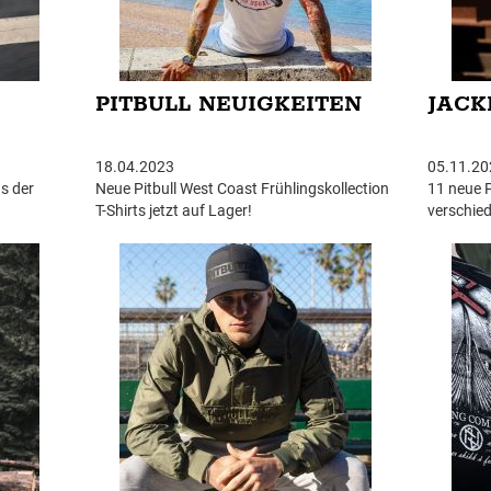
PITBULL NEUIGKEITEN
JACK
18.04.2023
05.11.20
us der
Neue Pitbull West Coast Frühlingskollection
11 neue P
T-Shirts jetzt auf Lager!
verschied
uesten
hinzugef
en Menü -